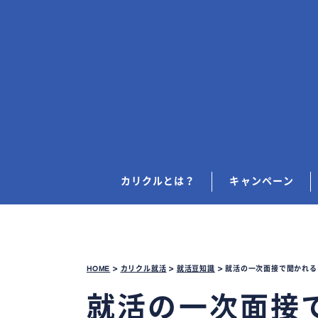
カリクルとは？
キャンペーン
HOME
>
カリクル就活
>
就活豆知識
>
就活の一次面接で聞かれる
就活の一次面接