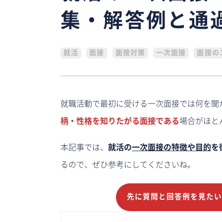
集・解答例と通
就活
面接
面接対策
一次面接
面接の
就職活動で最初に受ける一次面接では何を聞
柄・性格を知りたがる面接である
場合がほと
本記事では、
就活の
一次面接の特徴や目的
を
るので、ぜひ参考にしてくださいね。
先に質問と回答例を見た