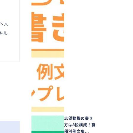
へ入
キル
志望動機の書き
方は3段構成！職
種別例文集…