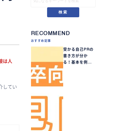
検索
RECOMMEND
おすすめ記事
受かる自己PRの
書き方が分か
接は人
る！基本を例…
介してい