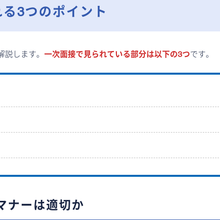
る3つのポイント
解説します。
一次面接で見られている部分は以下の3つ
です。
か
か
マナーは適切か