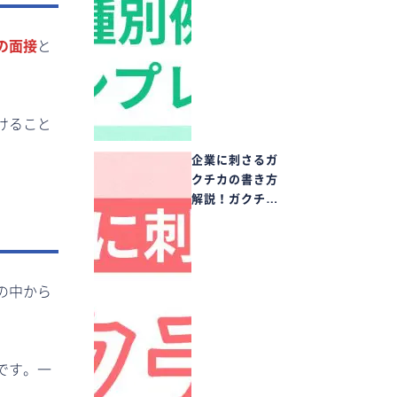
の面接
と
けること
企業に刺さるガ
クチカの書き方
解説！ガクチ…
の中から
です。一