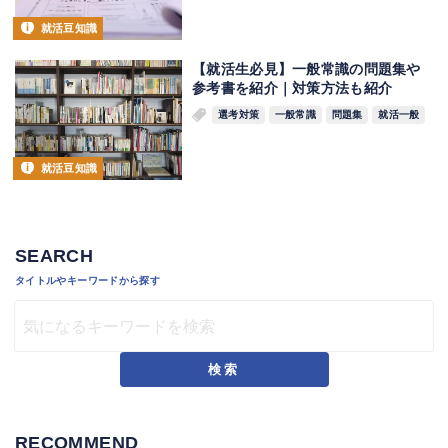
就活豆知識
【就活生必見】一般常識の問題集や
参考書を紹介｜対策方法も紹介
選考対策
一般常識
問題集
就活一般
就活豆知識
SEARCH
タイトルやキーワードから探す
検索
RECOMMEND