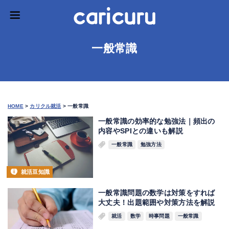
一般常識
HOME
>
カリクル就活
>
一般常識
一般常識の効率的な勉強法｜頻出の
内容やSPIとの違いも解説
一般常識
勉強方法
就活豆知識
一般常識問題の数学は対策をすれば
大丈夫！出題範囲や対策方法を解説
就活
数学
時事問題
一般常識