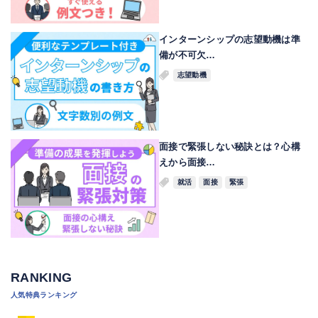
インターンシップの志望動機は準
備が不可欠…
志望動機
面接で緊張しない秘訣とは？心構
えから面接…
就活
面接
緊張
RANKING
人気特典ランキング