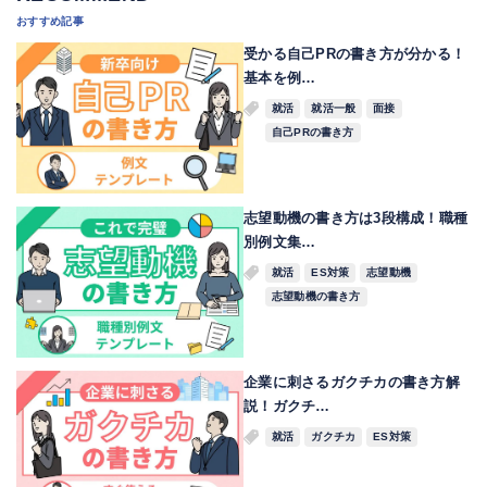
おすすめ記事
受かる自己PRの書き方が分かる！
基本を例…
就活
就活一般
面接
自己PRの書き方
志望動機の書き方は3段構成！職種
別例文集…
就活
ES対策
志望動機
志望動機の書き方
企業に刺さるガクチカの書き方解
説！ガクチ…
就活
ガクチカ
ES対策