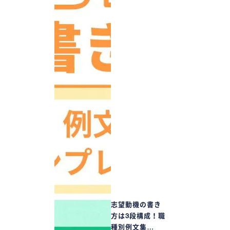
志望動機の書き
方は3段構成！職
種別例文集…