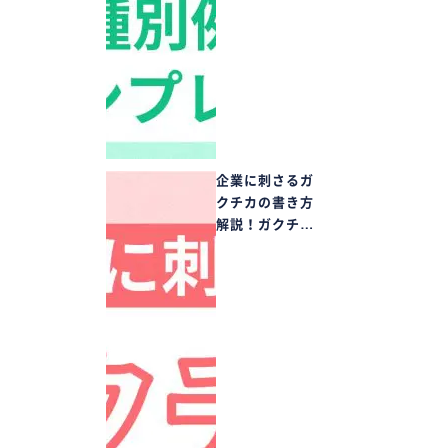
企業に刺さるガ
クチカの書き方
解説！ガクチ…