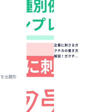
企業に刺さるガ
クチカの書き方
解説！ガクチ…
グを出題形