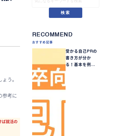
検索
RECOMMEND
おすすめ記事
受かる自己PRの
書き方が分か
る！基本を例…
しょう。
の参考に
けば就活の