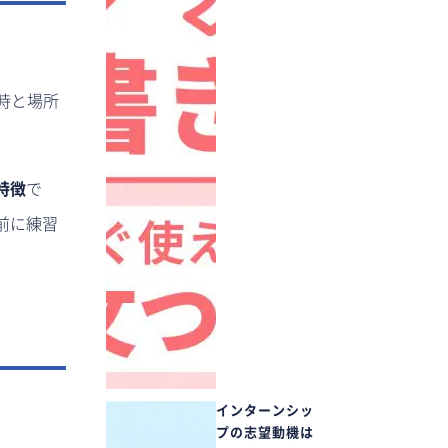
時と場所
特徴
で
前に練習
インターンシッ
プの志望動機は