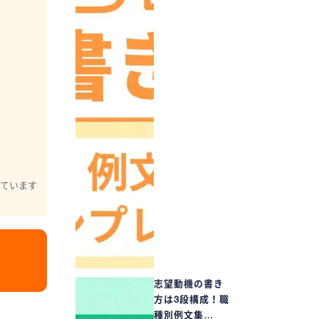
ています
志望動機の書き
方は3段構成！職
種別例文集…