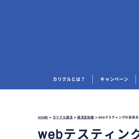
カリクルとは？
キャンペーン
HOME
>
カリクル就活
>
就活豆知識
>
webテスティングの高得
webテスティ