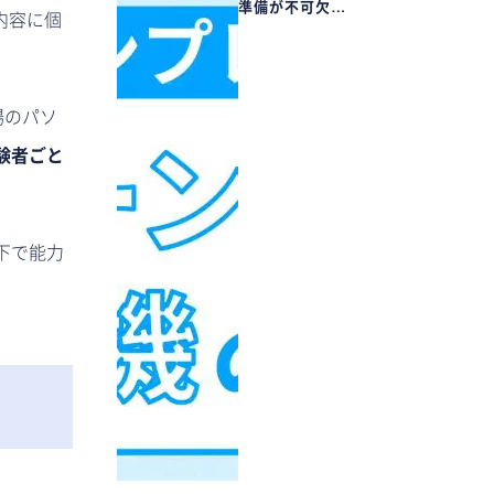
準備が不可欠…
内容に個
場のパソ
験者ごと
下で能力