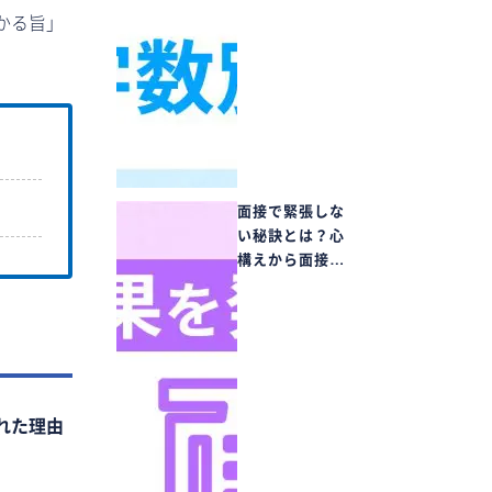
かる旨」
面接で緊張しな
い秘訣とは？心
構えから面接…
れた理由