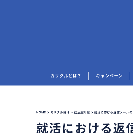
カリクルとは？
キャンペーン
HOME
>
カリクル就活
>
就活豆知識
>
就活における返信メールの
就活における返