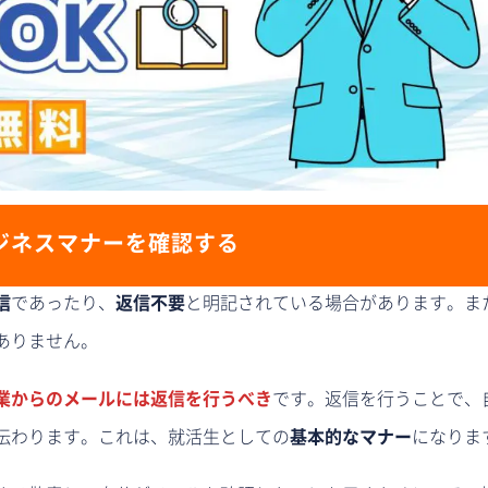
ジネスマナーを確認する
信
であったり、
返信不要
と明記されている場合があります。ま
ありません。
業からのメールには返信を行うべき
です。返信を行うことで、
伝わります。これは、就活生としての
基本的なマナー
になりま