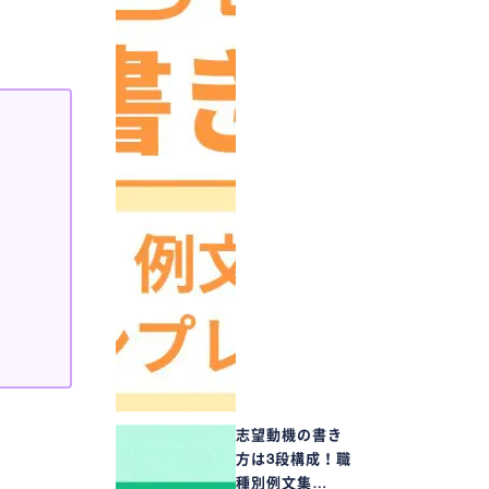
志望動機の書き
方は3段構成！職
種別例文集…