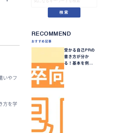
検索
RECOMMEND
おすすめ記事
受かる自己PRの
書き方が分か
る！基本を例…
遣いやフ
き方を学