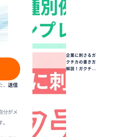
企業に刺さるガ
クチカの書き方
解説！ガクチ…
た、
送信
自分がメ
す。