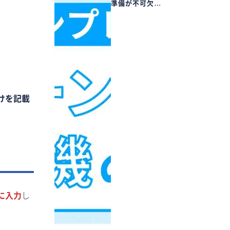
準備が不可欠…
けを記載
に入力
し