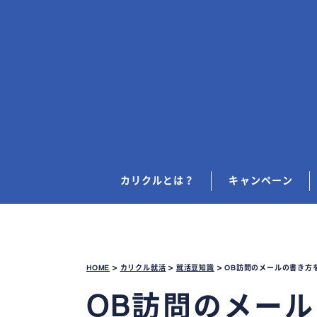
カリクルとは？
キャンペーン
HOME
>
カリクル就活
>
就活豆知識
>
OB訪問のメールの書き方
OB訪問のメー