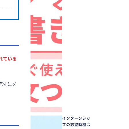
れている
宛先にメ
インターンシッ
プの志望動機は