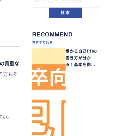
検索
RECOMMEND
おすすめ記事
受かる自己PRの
書き方が分か
集の貴重な
る！基本を例…
る方も多
さい。