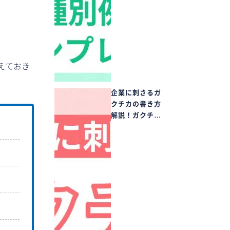
えておき
企業に刺さるガ
クチカの書き方
解説！ガクチ…