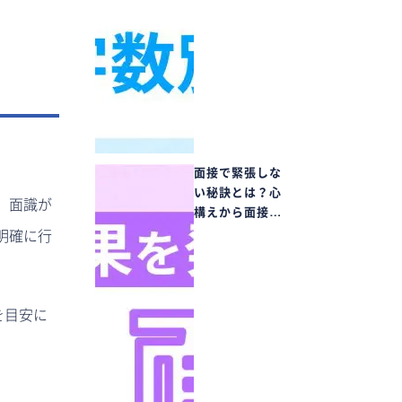
面接で緊張しな
い秘訣とは？心
、面識が
構えから面接…
明確に行
を目安に