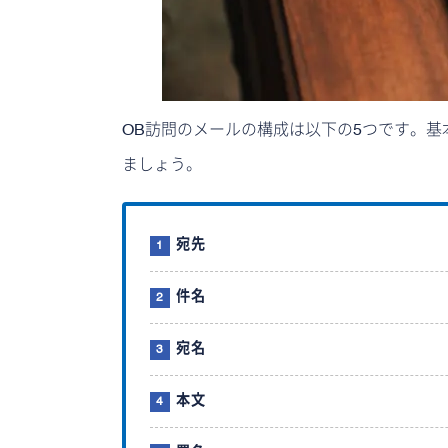
OB訪問のメールの構成は以下の5つです。基
ましょう。
宛先
件名
宛名
本文