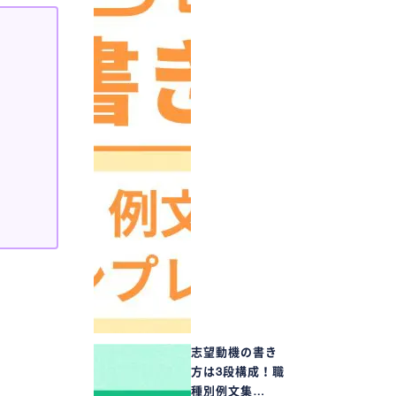
志望動機の書き
方は3段構成！職
種別例文集…