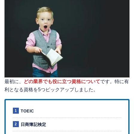
最初に、
どの業界でも役に立つ資格について
です。特に有
利となる資格を5つピックアップしました。
TOEIC
日商簿記検定