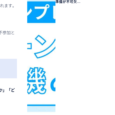
準備が不可欠…
れます。
不参加と
か」「ど