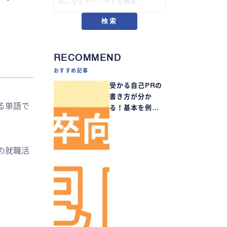
検索
RECOMMEND
おすすめ記事
受かる自己PRの
書き方が分か
る単語で
る！基本を例…
の就職活