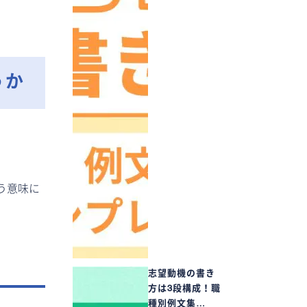
うか
う意味に
志望動機の書き
方は3段構成！職
種別例文集…