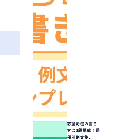
志望動機の書き
方は3段構成！職
種別例文集…