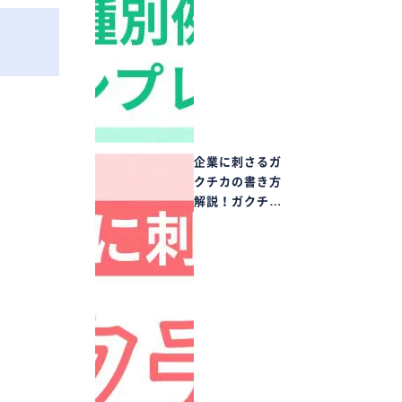
企業に刺さるガ
クチカの書き方
解説！ガクチ…