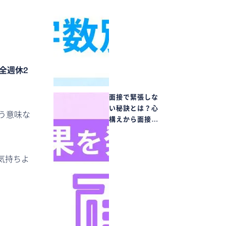
全週休2
面接で緊張しな
い秘訣とは？心
う意味な
構えから面接…
気持ちよ