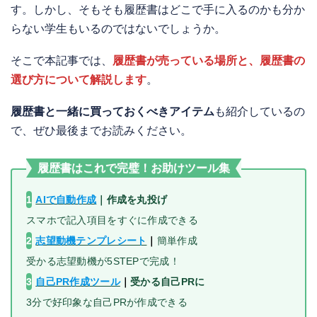
す。しかし、そもそも履歴書はどこで手に入るのかも分か
らない学生もいるのではないでしょうか。
そこで本記事では、
履歴書が売っている場所と、履歴書の
選び方について解説します
。
履歴書と一緒に買っておくべきアイテム
も紹介しているの
で、ぜひ最後までお読みください。
履歴書はこれで完璧！お助けツール集
1
AIで自動作成
｜
作成を丸投げ
スマホで記入項目をすぐに作成できる
2
志望動機テンプレシート
｜
簡単作成
受かる志望動機が5STEPで完成！
3
自己PR作成ツール
｜
受かる自己PRに
3分で好印象な自己PRが作成できる