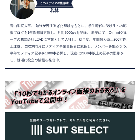
このメディアの監修者
若林
青山学院大卒。 勉強が苦手過ぎた経験をもとに、学生時代に受験生への応
援ブログを1年間毎日更新し、月間8000pvを記録。 新卒にて、C-mindグル
ープの株式会社LEADに営業として入社し、初年度、年間個人売上900万以
上達成。 2023年3月にメディア事業責任者に就任し、メンバーを集めつつ、
半年でメディア記事を1000本公開し、現在は2000本以上の記事の監修を
し、就活に役立つ情報を発信中。