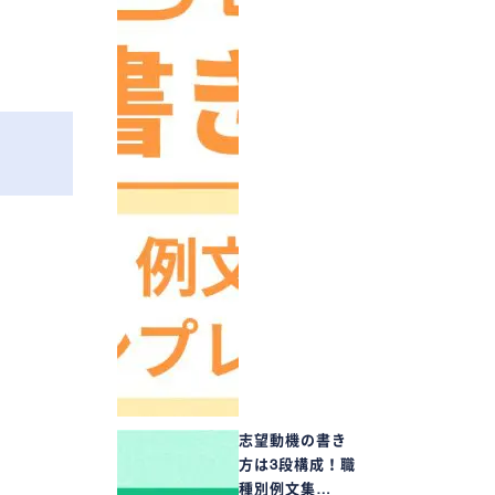
志望動機の書き
方は3段構成！職
種別例文集…