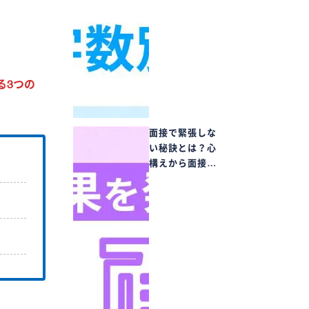
る3つの
面接で緊張しな
い秘訣とは？心
構えから面接…