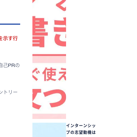
を示す行
自己PRの
ントリー
。
インターンシッ
プの志望動機は