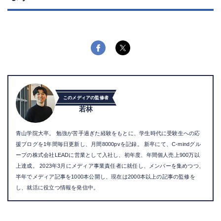
このメディアの監修者
若林
青山学院大卒。 勉強が苦手過ぎた経験をもとに、学生時代に受験生への応
援ブログを1年間毎日更新し、月間8000pvを記録。 新卒にて、C-mindグル
ープの株式会社LEADに営業として入社し、初年度、年間個人売上900万以
上達成。 2023年3月にメディア事業責任者に就任し、メンバーを集めつつ、
半年でメディア記事を1000本公開し、現在は2000本以上の記事の監修を
し、就活に役立つ情報を発信中。