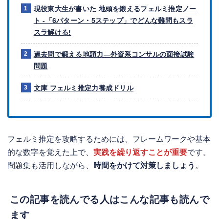
現役東大生が書いた 地頭を鍛えるフェルミ推定ノー
ト -「6パターン・5ステップ」でどんな難問もスラ
スラ解ける!
過去問で鍛える地頭力―外資系コンサルの面接試験
問題
文庫 フェルミ推定力養成ドリル
フェルミ推定を攻略するためには、フレームワークや基本
的な数字を覚えた上で、
実践を繰り返すことが重要
です。
問題集も活用しながら、
時間をかけて対策しましょう
。
この記事を読んでる人はこんな記事も読んで
ます