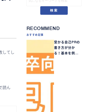
検索
RECOMMEND
おすすめ記事
受かる自己PRの
書き方が分か
敗してし
る！基本を例…
で読ん