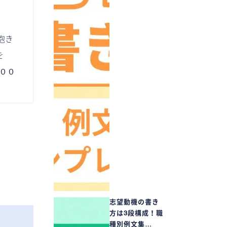
抱き
を
００
志望動機の書き
方は3段構成！職
種別例文集…