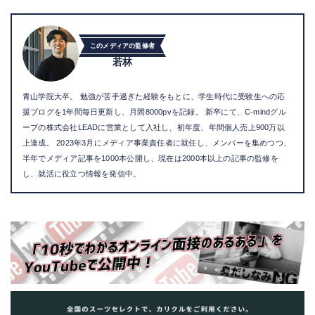
このメディアの監修者
若林
青山学院大卒。 勉強が苦手過ぎた経験をもとに、学生時代に受験生への応
援ブログを1年間毎日更新し、月間8000pvを記録。 新卒にて、C-mindグル
ープの株式会社LEADに営業として入社し、初年度、年間個人売上900万以
上達成。 2023年3月にメディア事業責任者に就任し、メンバーを集めつつ、
半年でメディア記事を1000本公開し、現在は2000本以上の記事の監修を
し、就活に役立つ情報を発信中。