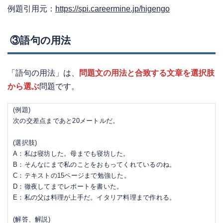
例題引用元：
https://spi.careermine.jp/higengo
③語句の用法
「語句の用法」は、
問題文の用法と合致する文章を選択肢
から選ぶ
問題です。
(例題)
次の交差点まであと20メートルだ。
(選択肢)
A：私は寝坊した。母までも寝坊した。
B：そんなにまで私のことをおもってくれているのね。
C：テキストの15ページまで勉強した。
D：徹夜してまでレポートを書いた。
E：私の父は料理が上手だ。イタリア料理まで作れる。
(解答、解説)