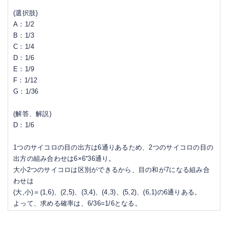
(選択肢)
A：1/2
B：1/3
C：1/4
D：1/6
E：1/9
F：1/12
G：1/36
(解答、解説)
D：1/6
1つのサイコロの目の出方は6通りあるため、2つのサイコロの目の
出方の組み合わせは6×6⁼36通り。
大小2つのサイコロは区別ができるから、目の和が7になる組み合
わせは
(大,小)＝(1,6)、(2,5)、(3,4)、(4,3)、(5,2)、(6,1)の6通りある。
よって、求める確率は、6/36=1/6となる。