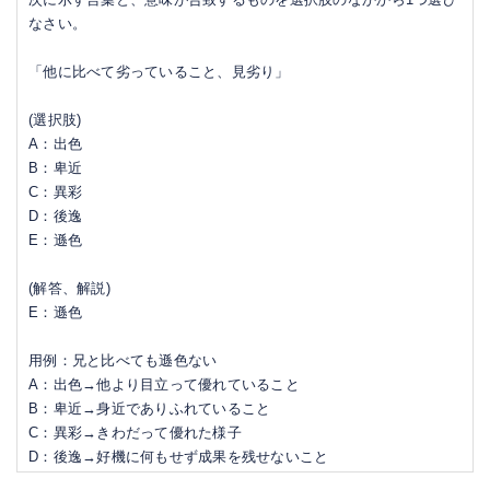
なさい。
「他に比べて劣っていること、見劣り」
(選択肢)
A：出色
B：卑近
C：異彩
D：後逸
E：遜色
(解答、解説)
E：遜色
用例：兄と比べても遜色ない
A：出色→他より目立って優れていること
B：卑近→身近でありふれていること
C：異彩→きわだって優れた様子
D：後逸→好機に何もせず成果を残せないこと