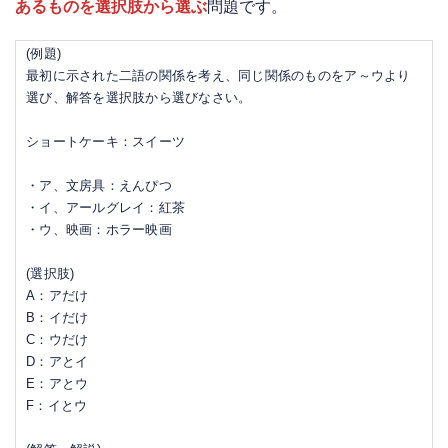
あるものを選択肢から選ぶ
問題です。
(例題)
最初に示された二語の関係を考え、同じ関係のものをア～ウより
選び、解答を選択肢から選びなさい。
ショートケーキ：スイーツ
・ア、文房具：えんぴつ
・イ、アールグレイ：紅茶
・ウ、映画：ホラー映画
(選択肢)
A：アだけ
B：イだけ
C：ウだけ
D：アとイ
E：アとウ
F：イとウ