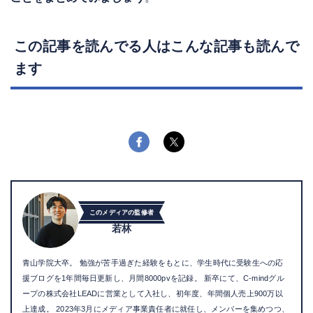
この記事を読んでる人はこんな記事も読んで
ます
このメディアの監修者
若林
青山学院大卒。 勉強が苦手過ぎた経験をもとに、学生時代に受験生への応
援ブログを1年間毎日更新し、月間8000pvを記録。 新卒にて、C-mindグル
ープの株式会社LEADに営業として入社し、初年度、年間個人売上900万以
上達成。 2023年3月にメディア事業責任者に就任し、メンバーを集めつつ、