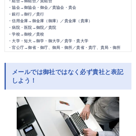
・組合→御組合／貴組合
・協会→御協会・御会／貴協会・貴会
・銀行→御行／貴行
・信用金庫→御金庫（御庫）／貴金庫（貴庫）
・病院・医院→御院／貴院
・学校→御校／貴校
・大学・短大→御学・御大学／貴学・貴大学
・官公庁→御省・御庁、御局・御所／貴省・貴庁、貴局・御所
メールでは御社ではなく必ず貴社と表記
しよう！