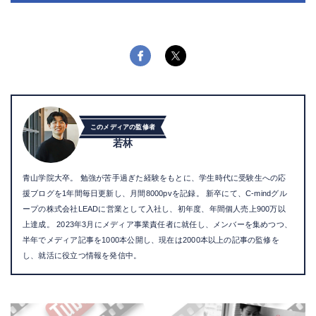
このメディアの監修者
若林
青山学院大卒。 勉強が苦手過ぎた経験をもとに、学生時代に受験生への応
援ブログを1年間毎日更新し、月間8000pvを記録。 新卒にて、C-mindグル
ープの株式会社LEADに営業として入社し、初年度、年間個人売上900万以
上達成。 2023年3月にメディア事業責任者に就任し、メンバーを集めつつ、
半年でメディア記事を1000本公開し、現在は2000本以上の記事の監修を
し、就活に役立つ情報を発信中。