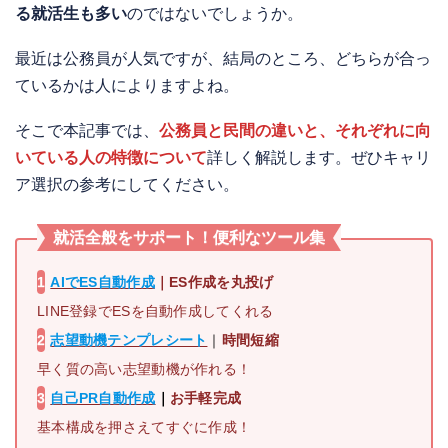
る就活生も多い
のではないでしょうか。
最近は公務員が人気ですが、結局のところ、どちらが合っ
ているかは人によりますよね。
そこで本記事では、
公務員と民間の違いと、それぞれに向
いている人の特徴について
詳しく解説します。ぜひキャリ
ア選択の参考にしてください。
就活全般をサポート！便利なツール集
1
AIでES自動作成
｜
ES作成を丸投げ
LINE登録でESを自動作成してくれる
2
志望動機テンプレシート
｜
時間短縮
早く質の高い志望動機が作れる！
3
自己PR自動作成
｜
お手軽完成
基本構成を押さえてすぐに作成！