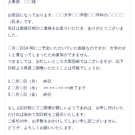
人事部 〇〇様
お世話になっております。〇〇大学〇〇学部〇〇学科の〇〇〇〇
（氏名）です。
先日は面接日程のご連絡をお送りいただき、ありがとうございま
した。
〇月〇日14:00にご予定いただいていた面接なのですが、大学のゼ
ミと重なってしまったため参加ができません。
つきましては、お忙しいところ大変恐縮ではございますが、以下
日程より再度ご調整いただくことは可能でしょうか。
1.〇月〇日（月） 終日
2.〇月◇日（水） ××:××～××:××終了まで
3.〇月△日（金） 終日
もし上記日程にてご調整が難しいようであれば、お申し付けいた
だければ改めて別日程をご提示いたします。
ご多忙の中、お手数をおかけしてしまい申し訳ございません。
どうぞ、よろしくお願いいたします。