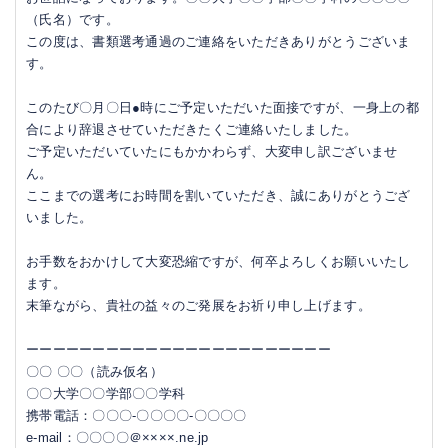
（氏名）です。
この度は、書類選考通過のご連絡をいただきありがとうございま
す。
このたび〇月〇日●時にご予定いただいた面接ですが、一身上の都
合により辞退させていただきたくご連絡いたしました。
ご予定いただいていたにもかかわらず、大変申し訳ございませ
ん。
ここまでの選考にお時間を割いていただき、誠にありがとうござ
いました。
お手数をおかけして大変恐縮ですが、何卒よろしくお願いいたし
ます。
末筆ながら、貴社の益々のご発展をお祈り申し上げます。
ーーーーーーーーーーーーーーーーーーーーーーー
〇〇 〇〇（読み仮名）
〇〇大学〇〇学部〇〇学科
携帯電話：〇〇〇-〇〇〇〇-〇〇〇〇
e-mail：〇〇〇〇＠××××.ne.jp