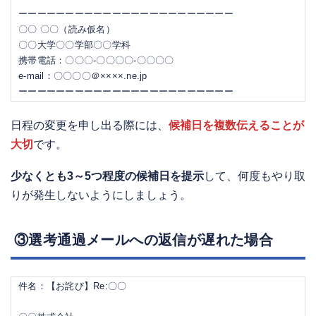
ーーーーーーーーーーーーーーーーーーーーーーー
〇〇 〇〇（読み仮名）
〇〇大学〇〇学部〇〇学科
携帯電話：〇〇〇-〇〇〇〇-〇〇〇〇
e-mail：〇〇〇〇＠××××.ne.jp
ーーーーーーーーーーーーーーーーーーーーーーー
日程の変更を申し出る際には、
候補日を複数伝えることが
大切
です。
少なくとも3～5つ程度の候補日を提示
して、何度もやり取
りが発生しないようにしましょう。
③選考通過メールへの返信が遅れた場合
件名：【お詫び】Re:〇〇