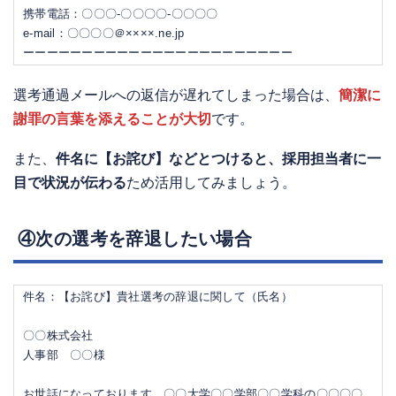
携帯電話：〇〇〇-〇〇〇〇-〇〇〇〇
e-mail：〇〇〇〇＠××××.ne.jp
ーーーーーーーーーーーーーーーーーーーーーーー
選考通過メールへの返信が遅れてしまった場合は、
簡潔に
謝罪の言葉を添えることが大切
です。
また、
件名に【お詫び】などとつけると、採用担当者に一
目で状況が伝わる
ため活用してみましょう。
④次の選考を辞退したい場合
件名：【お詫び】貴社選考の辞退に関して（氏名）
〇〇株式会社
人事部 〇〇様
お世話になっております。〇〇大学〇〇学部〇〇学科の〇〇〇〇