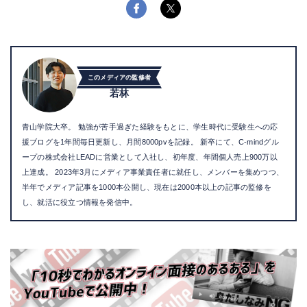
このメディアの監修者
若林
青山学院大卒。 勉強が苦手過ぎた経験をもとに、学生時代に受験生への応
援ブログを1年間毎日更新し、月間8000pvを記録。 新卒にて、C-mindグル
ープの株式会社LEADに営業として入社し、初年度、年間個人売上900万以
上達成。 2023年3月にメディア事業責任者に就任し、メンバーを集めつつ、
半年でメディア記事を1000本公開し、現在は2000本以上の記事の監修を
し、就活に役立つ情報を発信中。