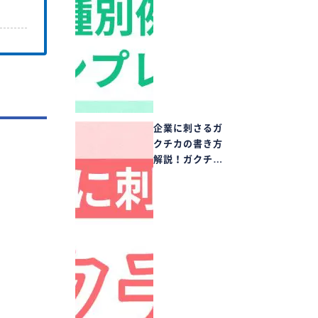
企業に刺さるガ
クチカの書き方
解説！ガクチ…