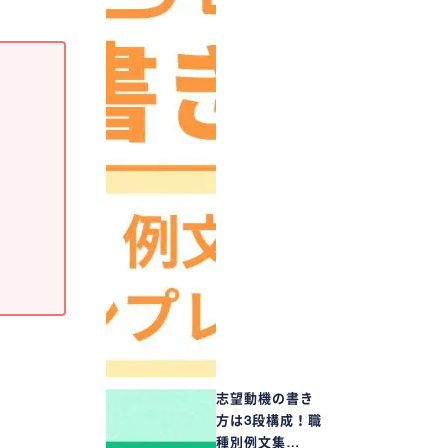
志望動機の書き
方は3段構成！職
種別例文集…