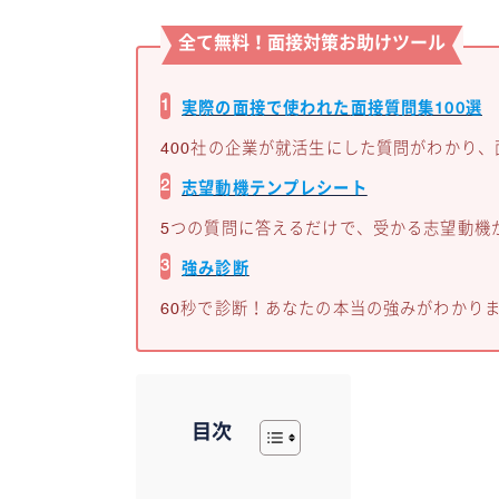
全て無料！面接対策お助け
ツール
1
実際の面接で使われた
面接質問集100選
400社の企業が就活生にした質問がわかり
2
志望動機テンプレシート
5つの質問に答えるだけで、受かる志望動機
3
強み診断
60秒で診断！あなたの本当の強みがわかり
目次