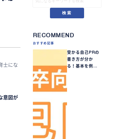
検索
RECOMMEND
おすすめ記事
受かる自己PRの
書き方が分か
育士にな
る！基本を例…
な意図が