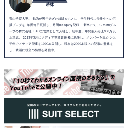
若林
青山学院大卒。 勉強が苦手過ぎた経験をもとに、学生時代に受験生への応
援ブログを1年間毎日更新し、月間8000pvを記録。 新卒にて、C-mindグル
ープの株式会社LEADに営業として入社し、初年度、年間個人売上900万以
上達成。 2023年3月にメディア事業責任者に就任し、メンバーを集めつつ、
半年でメディア記事を1000本公開し、現在は2000本以上の記事の監修を
し、就活に役立つ情報を発信中。