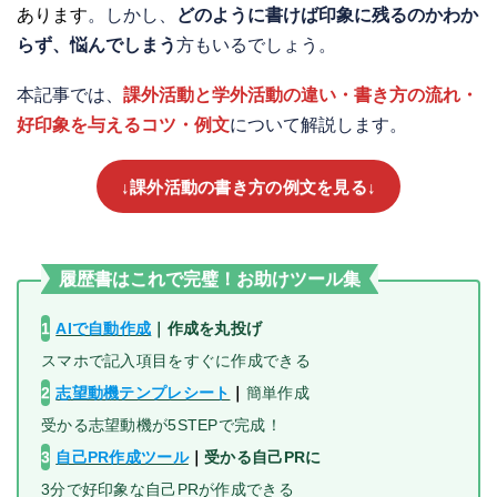
あります
。しかし、
どのように書けば印象に残るのかわか
らず、悩んでしまう
方もいるでしょう。
本記事では、
課外活動と学外活動の違い・書き方の流れ・
好印象を与えるコツ・例文
について解説します。
↓課外活動の書き方の例文を見る↓
履歴書はこれで完璧！お助けツール集
1
AIで自動作成
｜
作成を丸投げ
スマホで記入項目をすぐに作成できる
2
志望動機テンプレシート
｜
簡単作成
受かる志望動機が5STEPで完成！
3
自己PR作成ツール
｜
受かる自己PRに
3分で好印象な自己PRが作成できる