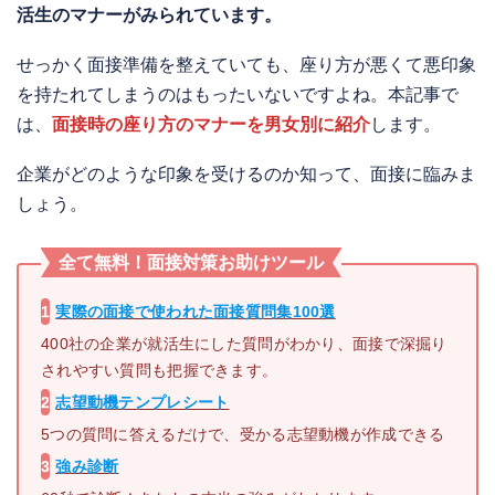
活生のマナーがみられています。
せっかく面接準備を整えていても、座り方が悪くて悪印象
を持たれてしまうのはもったいないですよね。本記事で
は、
面接時の座り方のマナーを男女別に紹介
します。
企業がどのような印象を受けるのか知って、面接に臨みま
しょう。
全て無料！面接対策お助け
ツール
1
実際の面接で使われた
面接質問集100選
400社の企業が就活生にした質問がわかり、面接で深掘り
されやすい質問も把握できます。
2
志望動機テンプレシート
5つの質問に答えるだけで、受かる志望動機が作成できる
3
強み診断