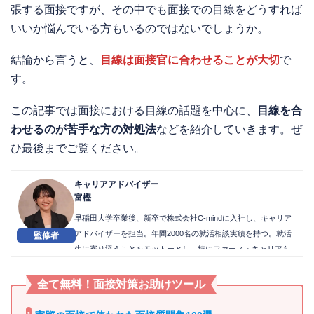
張する面接ですが、その中でも面接での目線をどうすれば
いいか悩んでいる方もいるのではないでしょうか。
結論から言うと、
目線は面接官に合わせることが大切
で
す。
この記事では面接における目線の話題を中心に、
目線を合
わせるのが苦手な方の対処法
などを紹介していきます。ぜ
ひ最後までご覧ください。
キャリアアドバイザー
富樫
早稲田大学卒業後、新卒で株式会社C-mindに入社し、キャリア
アドバイザーを担当。年間2000名の就活相談実績を持つ。就活
生に寄り添うことをモットーとし、特にファーストキャリアを
重要視したアドバイスとケアを行なうことで、内定獲得実績に
おいて2024年度上半期MVPを獲得した。
全て無料！面接対策お助け
ツール