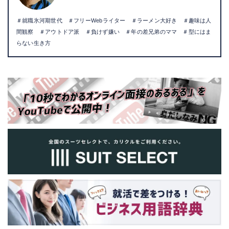
＃就職氷河期世代 ＃フリーWebライター ＃ラーメン大好き ＃趣味は人
間観察 ＃アウトドア派 ＃負けず嫌い ＃年の差兄弟のママ ＃型にはま
らない生き方