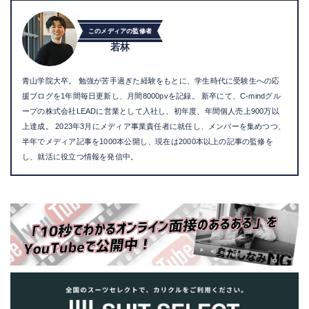
このメディアの監修者
若林
青山学院大卒。 勉強が苦手過ぎた経験をもとに、学生時代に受験生への応
援ブログを1年間毎日更新し、月間8000pvを記録。 新卒にて、C-mindグル
ープの株式会社LEADに営業として入社し、初年度、年間個人売上900万以
上達成。 2023年3月にメディア事業責任者に就任し、メンバーを集めつつ、
半年でメディア記事を1000本公開し、現在は2000本以上の記事の監修を
し、就活に役立つ情報を発信中。