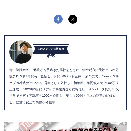
このメディアの監修者
若林
青山学院大卒。 勉強が苦手過ぎた経験をもとに、学生時代に受験生への応
援ブログを1年間毎日更新し、月間8000pvを記録。 新卒にて、C-mindグル
ープの株式会社LEADに営業として入社し、初年度、年間個人売上900万以
上達成。 2023年3月にメディア事業責任者に就任し、メンバーを集めつつ、
半年でメディア記事を1000本公開し、現在は2000本以上の記事の監修を
し、就活に役立つ情報を発信中。