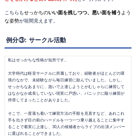
こちらも
せっかちの
いい面を残しつつ、悪い面を補う
よう
な姿勢
が垣間見えます。
例分③: サークル活動
私はせっかちな性格が短所です。
大学時代は軽音サークルに所属しており、経験者がほとんどの環
境のなかで、未経験ながら毎日練習に励んでいました。しかし、
せっかちなあまりに、急いで上達しようとがむしゃらに練習して
はなかなか成長していない現実に戸惑い、パニックに陥り練習が
停滞してまったことがありました。
そこで、一度落ち着いて練習方法の手順を見直すなど、あれこれ
手を出さず目の前のハードルを一つ一つ乗り越えることに集中す
ることで着実に上達し、30人の候補者からライブの出演メンバー
に選ばれることができました。