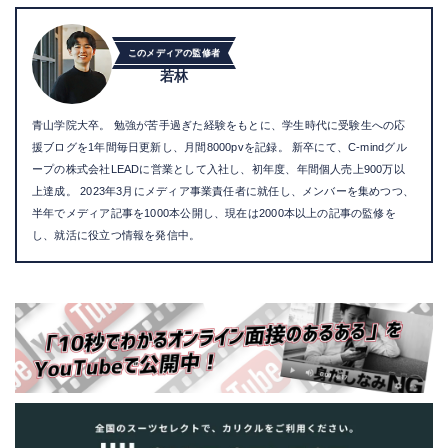
このメディアの監修者
若林
青山学院大卒。 勉強が苦手過ぎた経験をもとに、学生時代に受験生への応
援ブログを1年間毎日更新し、月間8000pvを記録。 新卒にて、C-mindグル
ープの株式会社LEADに営業として入社し、初年度、年間個人売上900万以
上達成。 2023年3月にメディア事業責任者に就任し、メンバーを集めつつ、
半年でメディア記事を1000本公開し、現在は2000本以上の記事の監修を
し、就活に役立つ情報を発信中。