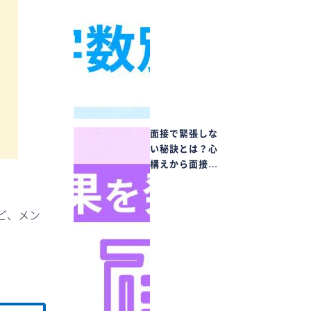
面接で緊張しな
い秘訣とは？心
構えから面接…
ど、メン