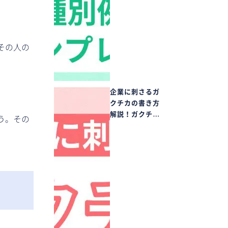
その人の
企業に刺さるガ
クチカの書き方
解説！ガクチ…
う。その