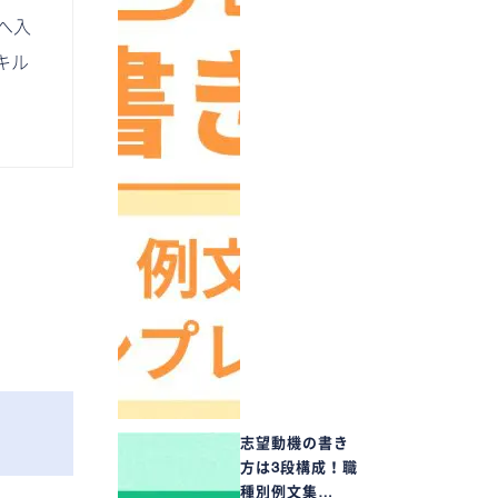
へ入
キル
志望動機の書き
方は3段構成！職
種別例文集…