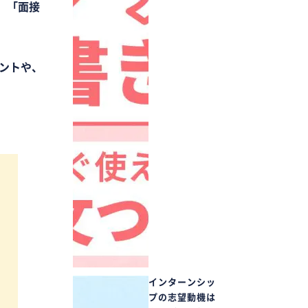
。
「面接
ェントや、
インターンシッ
プの志望動機は