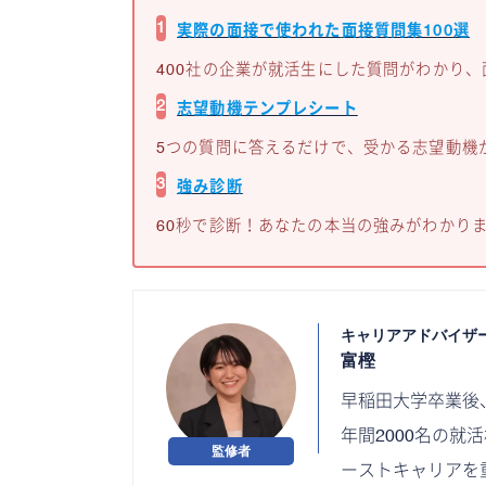
1
実際の面接で使われた
面接質問集100選
400社の企業が就活生にした質問がわかり
2
志望動機テンプレシート
5つの質問に答えるだけで、受かる志望動機
3
強み診断
60秒で診断！あなたの本当の強みがわかり
キャリアアドバイザ
富樫
早稲田大学卒業後
年間2000名の
ーストキャリアを