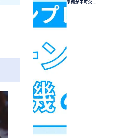
！
準備が不可欠…