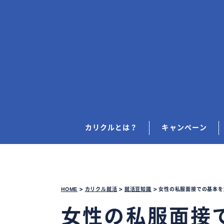
カリクルとは？
キャンペーン
HOME
>
カリクル就活
>
就活豆知識
>
女性の私服面接での基本を
女性の私服面接