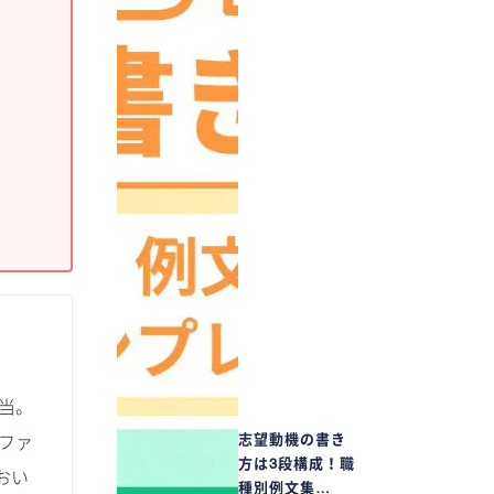
担当。
志望動機の書き
ファ
方は3段構成！職
おい
種別例文集…