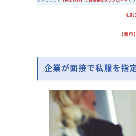
をすることで
【完全無料】で質問集をダウンロード
でき
\L
【無料
企業が面接で私服を指