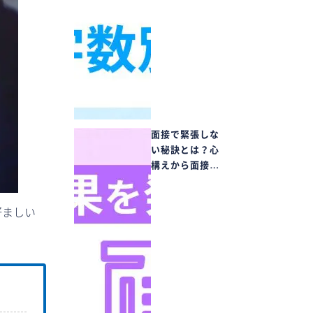
面接で緊張しな
い秘訣とは？心
構えから面接…
好ましい