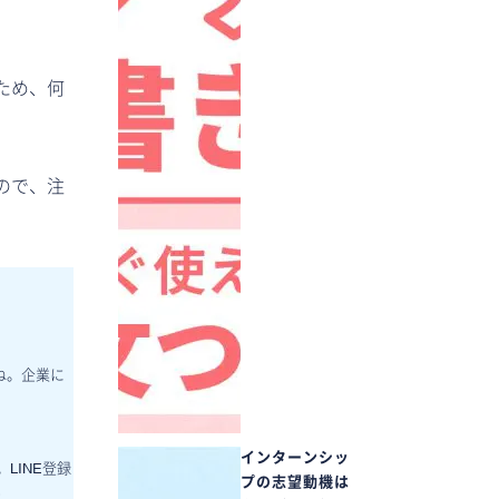
ため、何
ので、注
ね。企業に
インターンシッ
LINE登録
プの志望動機は