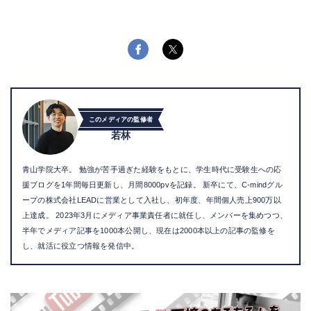
このメディアの監修者
若林
青山学院大卒。 勉強が苦手過ぎた経験をもとに、学生時代に受験生への応
援ブログを1年間毎日更新し、月間8000pvを記録。 新卒にて、C-mindグル
ープの株式会社LEADに営業として入社し、初年度、年間個人売上900万以
上達成。 2023年3月にメディア事業責任者に就任し、メンバーを集めつつ、
半年でメディア記事を1000本公開し、現在は2000本以上の記事の監修を
し、就活に役立つ情報を発信中。