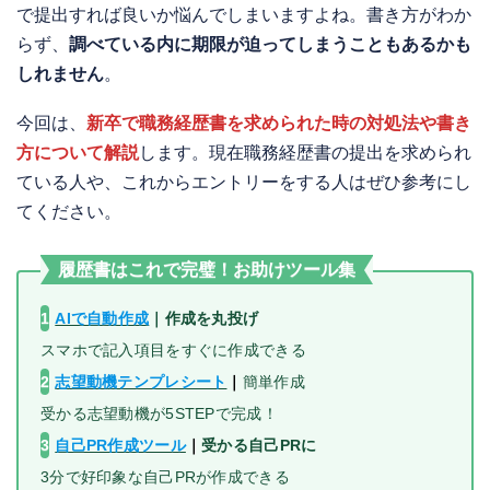
で提出すれば良いか悩んでしまいますよね。書き方がわか
らず、
調べている内に期限が迫ってしまうこともあるかも
しれません
。
今回は、
新卒で職務経歴書を求められた時の対処法や書き
方について解説
します。現在職務経歴書の提出を求められ
ている人や、これからエントリーをする人はぜひ参考にし
てください。
履歴書はこれで完璧！お助けツール集
1
AIで自動作成
｜
作成を丸投げ
スマホで記入項目をすぐに作成できる
2
志望動機テンプレシート
｜
簡単作成
受かる志望動機が5STEPで完成！
3
自己PR作成ツール
｜
受かる自己PRに
3分で好印象な自己PRが作成できる