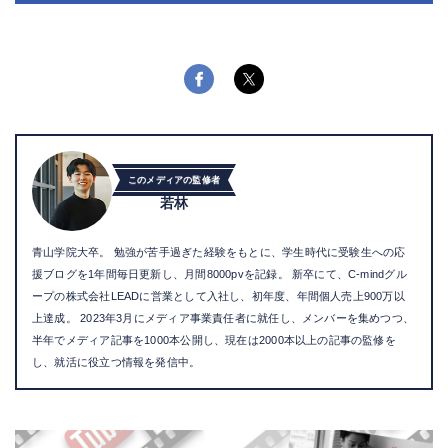
このメディアの監修者
若林
青山学院大卒。 勉強が苦手過ぎた経験をもとに、学生時代に受験生への応
援ブログを1年間毎日更新し、月間8000pvを記録。 新卒にて、C-mindグル
ープの株式会社LEADに営業として入社し、初年度、年間個人売上900万以
上達成。 2023年3月にメディア事業責任者に就任し、メンバーを集めつつ、
半年でメディア記事を1000本公開し、現在は2000本以上の記事の監修を
し、就活に役立つ情報を発信中。