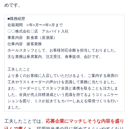
めです。
■職務経歴
在籍期間 ○年○月〜○年○月まで
〇〇株式会社〇店 アルバイト入社
事業内容 飲食業（居酒屋）
仕事内容 接客業務
ホールスタッフとして、お客様対応全般を担当しておりました。
主な業務は座席案内、注文受注、食事提供、会計です。
工夫したこと
より多くのお客様に入店していただけるよう、ご案内する座席の
工夫やラストオーダーの声かけを意識して業務に当たりました。
また、リーダーとしてスタッフ全員と連携を取ることも注力しま
した。全員が売上目標達成という意識を持てるようコミュニケー
ションを図り、ミスが起きてもカバーしあえる環境づくりを行い
ました。
工夫したことでは、
応募企業にマッチしそうな内容を盛り
込んで書く
と、採用担当者の目に留めてもらいやすくなり