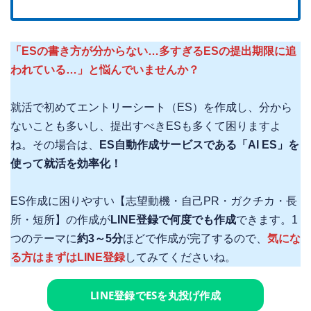
「ESの書き方が分からない…多すぎるESの提出期限に追
われている…」と悩んでいませんか？
就活で初めてエントリーシート（ES）を作成し、分から
ないことも多いし、提出すべきESも多くて困りますよ
ね。その場合は、
ES自動作成サービスである「AI ES」を
使って就活を効率化！
ES作成に困りやすい【志望動機・自己PR・ガクチカ・長
所・短所】の作成が
LINE登録で何度でも作成
できます。1
つのテーマに
約3～5分
ほどで作成が完了するので、
気にな
る方はまずはLINE登録
してみてくださいね。
LINE登録でESを丸投げ作成