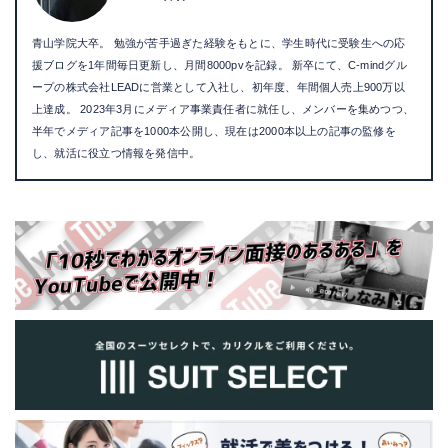
青山学院大卒。 勉強が苦手過ぎた経験をもとに、学生時代に受験生への応
援ブログを1年間毎日更新し、月間8000pvを記録。 新卒にて、C-mindグル
ープの株式会社LEADに営業として入社し、初年度、年間個人売上900万以
上達成。 2023年3月にメディア事業責任者に就任し、メンバーを集めつつ、
半年でメディア記事を1000本公開し、現在は2000本以上の記事の監修を
し、就活に役立つ情報を発信中。