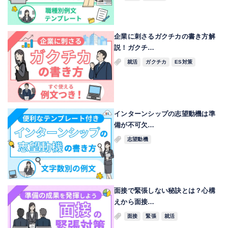
企業に刺さるガクチカの書き方解
説！ガクチ…
就活
ガクチカ
ES対策
インターンシップの志望動機は準
備が不可欠…
志望動機
面接で緊張しない秘訣とは？心構
えから面接…
面接
緊張
就活