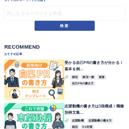
タイトルやキーワードから探す
検索
RECOMMEND
おすすめ記事
受かる自己PRの書き方が分かる！
基本を例…
就活
就活一般
面接
自己PRの書き方
志望動機の書き方は3段構成！職種
別例文集…
志望動機
志望動機の書き方
就活
ES対策