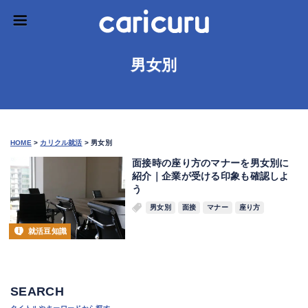
男女別
HOME
>
カリクル就活
>
男女別
面接時の座り方のマナーを男女別に
紹介｜企業が受ける印象も確認しよ
う
男女別
面接
マナー
座り方
就活豆知識
SEARCH