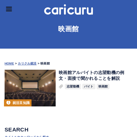
映画館
HOME
>
カリクル就活
>
映画館
映画館アルバイトの志望動機の例
文・面接で聞かれることを解説
志望動機
バイト
映画館
就活豆知識
SEARCH