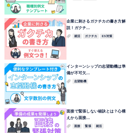
企業に刺さるガクチカの書き方解
説！ガクチ…
就活
ガクチカ
ES対策
インターンシップの志望動機は準
備が不可欠…
志望動機
面接で緊張しない秘訣とは？心構
えから面接…
面接
緊張
就活