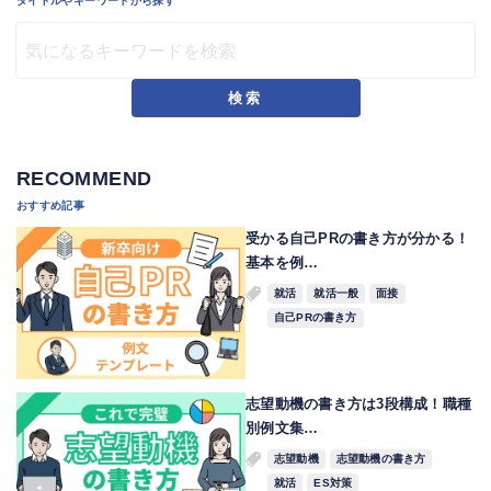
タイトルやキーワードから探す
検索
RECOMMEND
おすすめ記事
受かる自己PRの書き方が分かる！
基本を例…
就活
就活一般
面接
自己PRの書き方
志望動機の書き方は3段構成！職種
別例文集…
志望動機
志望動機の書き方
就活
ES対策