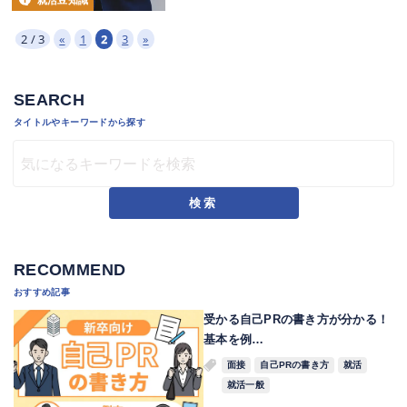
就活豆知識
2 / 3
«
1
2
3
»
SEARCH
タイトルやキーワードから探す
検索
RECOMMEND
おすすめ記事
受かる自己PRの書き方が分かる！
基本を例…
面接
自己PRの書き方
就活
就活一般