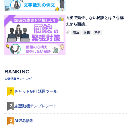
面接で緊張しない秘訣とは？心構
えから面接…
就活
面接
緊張
RANKING
人気特典ランキング
チャットGPT活用ツール
志望動機テンプレシート
AI強み診断