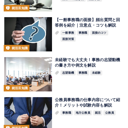
就活豆知識
【一般事務職の面接】頻出質問と回
答例を紹介｜注意点・コツも解説
一般事務
事務職
面接のコツ
面接対策
就活豆知識
未経験でも大丈夫！事務の志望動機
の書き方や例文を解説
志望動機
事務職
未経験
就活豆知識
公務員事務職の仕事内容について紹
介！メリットや試験内容も解説
事務職
地方公務員
就活
公務員