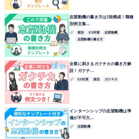
志望動機の書き方は3段構成！職種
別例文集…
就活
ES対策
志望動機
志望動機の書き方
企業に刺さるガクチカの書き方解
説！ガクチ…
ES対策
就活
ガクチカ
インターンシップの志望動機は準
備が不可欠…
志望動機