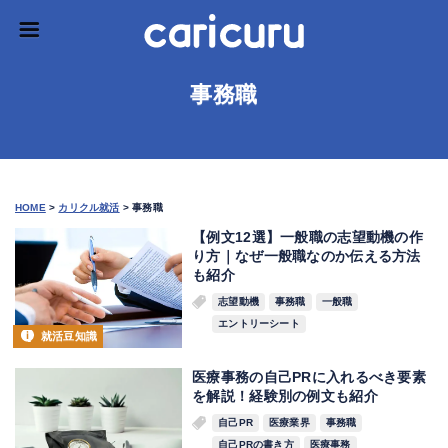
事務職
HOME
>
カリクル就活
>
事務職
【例文12選】一般職の志望動機の作
り方｜なぜ一般職なのか伝える方法
も紹介
志望動機
事務職
一般職
エントリーシート
就活豆知識
医療事務の自己PRに入れるべき要素
を解説！経験別の例文も紹介
自己PR
医療業界
事務職
自己PRの書き方
医療事務