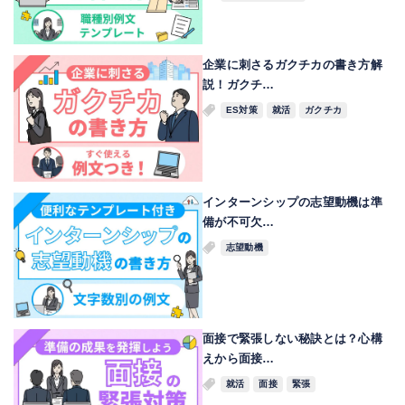
企業に刺さるガクチカの書き方解
説！ガクチ…
ES対策
就活
ガクチカ
インターンシップの志望動機は準
備が不可欠…
志望動機
面接で緊張しない秘訣とは？心構
えから面接…
就活
面接
緊張