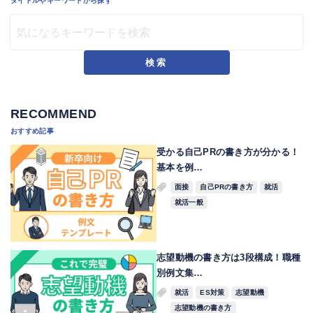
タイトルやキーワードから探す
検索
RECOMMEND
おすすめ記事
受かる自己PRの書き方が分かる！
基本を例…
面接
自己PRの書き方
就活
就活一般
志望動機の書き方は3段構成！職種
別例文集…
就活
ES対策
志望動機
志望動機の書き方