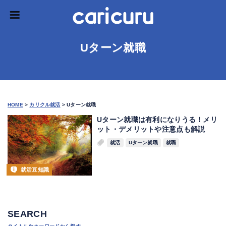
Uターン就職
HOME
>
カリクル就活
>
Uターン就職
Uターン就職は有利になりうる！メリ
ット・デメリットや注意点も解説
就活
Uターン就職
就職
就活豆知識
SEARCH