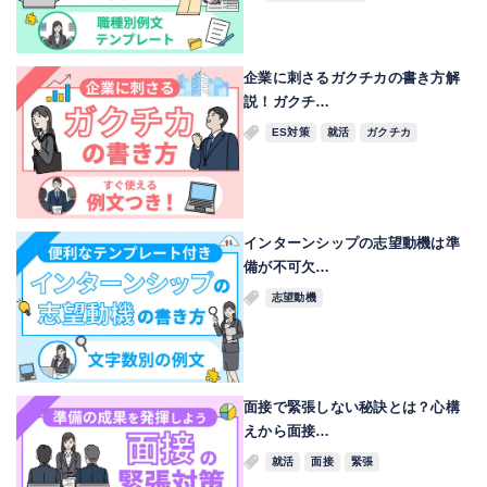
企業に刺さるガクチカの書き方解
説！ガクチ…
ES対策
就活
ガクチカ
インターンシップの志望動機は準
備が不可欠…
志望動機
面接で緊張しない秘訣とは？心構
えから面接…
就活
面接
緊張