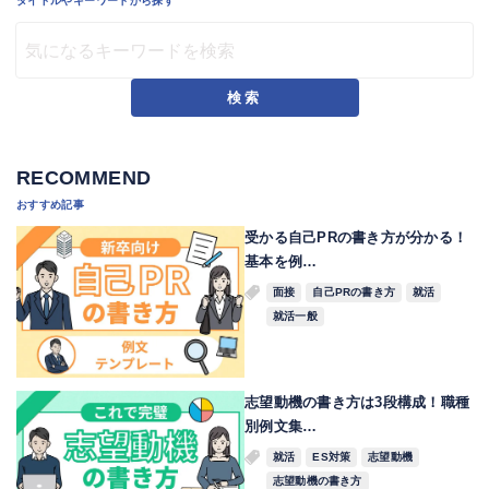
タイトルやキーワードから探す
検索
RECOMMEND
おすすめ記事
受かる自己PRの書き方が分かる！
基本を例…
面接
自己PRの書き方
就活
就活一般
志望動機の書き方は3段構成！職種
別例文集…
就活
ES対策
志望動機
志望動機の書き方