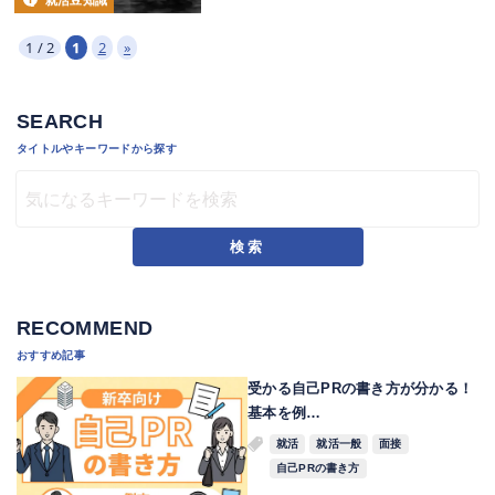
就活豆知識
1 / 2
1
2
»
SEARCH
タイトルやキーワードから探す
検索
RECOMMEND
おすすめ記事
受かる自己PRの書き方が分かる！
基本を例…
就活
就活一般
面接
自己PRの書き方