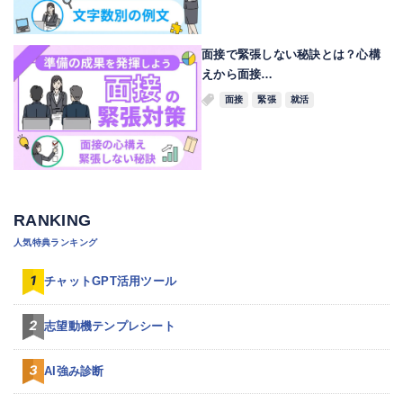
面接で緊張しない秘訣とは？心構
えから面接…
面接
緊張
就活
RANKING
人気特典ランキング
チャットGPT活用ツール
志望動機テンプレシート
AI強み診断