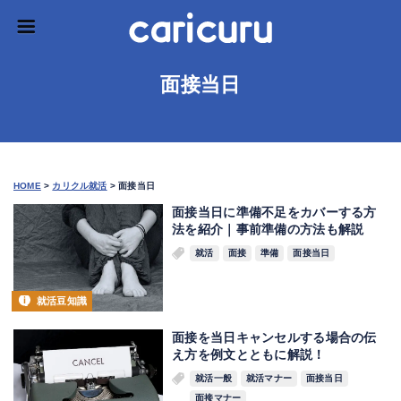
面接当日
HOME
>
カリクル就活
>
面接当日
面接当日に準備不足をカバーする方
法を紹介｜事前準備の方法も解説
就活
面接
準備
面接当日
就活豆知識
面接を当日キャンセルする場合の伝
え方を例文とともに解説！
就活一般
就活マナー
面接当日
面接マナー