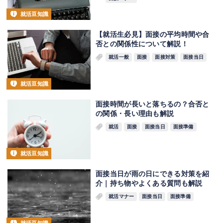
就活豆知識
【就活生必見】面接の平均時間や合
否との関係性について解説！
就活一般
面接
面接対策
面接当日
就活豆知識
面接時間が長いと落ちるの？合否と
の関係・長い理由も解説
就活
面接
面接当日
面接準備
就活豆知識
面接当日が雨の日にできる対策を紹
介｜持ち物やよくある質問も解説
就活マナー
面接当日
面接準備