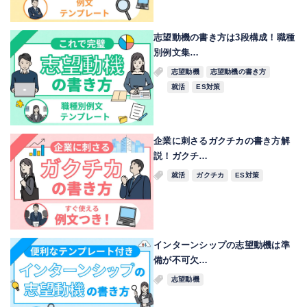
志望動機の書き方は3段構成！職種
別例文集…
志望動機
志望動機の書き方
就活
ES対策
企業に刺さるガクチカの書き方解
説！ガクチ…
就活
ガクチカ
ES対策
インターンシップの志望動機は準
備が不可欠…
志望動機