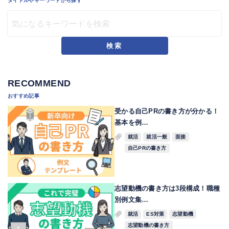
タイトルやキーワードから探す
検索
RECOMMEND
おすすめ記事
受かる自己PRの書き方が分かる！
基本を例…
就活
就活一般
面接
自己PRの書き方
志望動機の書き方は3段構成！職種
別例文集…
就活
ES対策
志望動機
志望動機の書き方