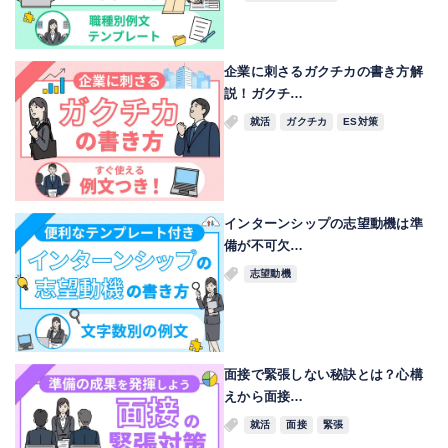
企業に刺さるガクチカの書き方解
説！ガクチ…
就活
ガクチカ
ES対策
インターンシップの志望動機は準
備が不可欠…
志望動機
面接で緊張しない秘訣とは？心構
えから面接…
就活
面接
緊張