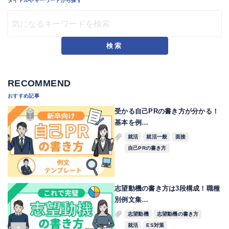
タイトルやキーワードから探す
検索
RECOMMEND
おすすめ記事
受かる自己PRの書き方が分かる！
基本を例…
就活
就活一般
面接
自己PRの書き方
志望動機の書き方は3段構成！職種
別例文集…
志望動機
志望動機の書き方
就活
ES対策