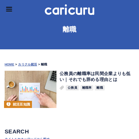
離職
HOME
>
カリクル就活
>
離職
公務員の離職率は民間企業よりも低
い｜それでも辞める理由とは
公務員
離職率
離職
就活豆知識
SEARCH