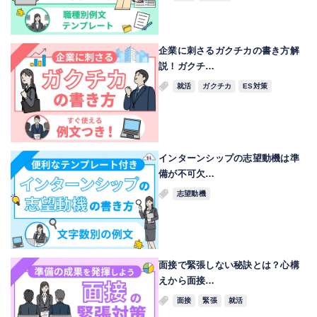
企業に刺さるガクチカの書き方解
説！ガクチ…
就活
ガクチカ
ES対策
インターンシップの志望動機は準
備が不可欠…
志望動機
面接で緊張しない秘訣とは？心構
えから面接…
面接
緊張
就活