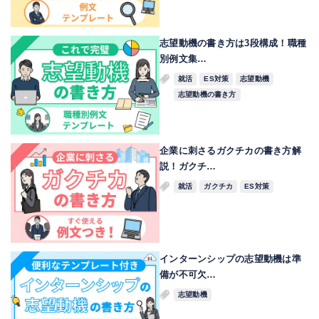
志望動機の書き方は3段構成！職種
別例文集…
就活
ES対策
志望動機
志望動機の書き方
企業に刺さるガクチカの書き方解
説！ガクチ…
就活
ガクチカ
ES対策
インターンシップの志望動機は準
備が不可欠…
志望動機