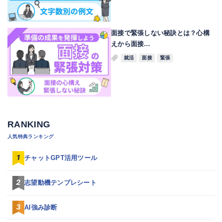
面接で緊張しない秘訣とは？心構
えから面接…
就活
面接
緊張
RANKING
人気特典ランキング
チャットGPT活用ツール
志望動機テンプレシート
AI強み診断