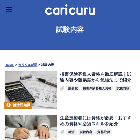
試験内容
HOME
>
カリクル就活
>
試験内容
損害保険募集人資格を徹底解説｜試
験内容や難易度から勉強法まで紹介
難易度
損害保険募集人資格
試験内容
就活豆知識
生産技術者には資格が必要！おすす
めの資格や必須スキルを紹介
就活
試験内容
資格取得