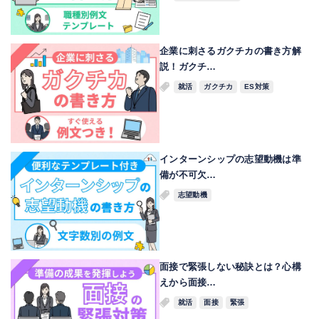
企業に刺さるガクチカの書き方解
説！ガクチ…
就活
ガクチカ
ES対策
インターンシップの志望動機は準
備が不可欠…
志望動機
面接で緊張しない秘訣とは？心構
えから面接…
就活
面接
緊張