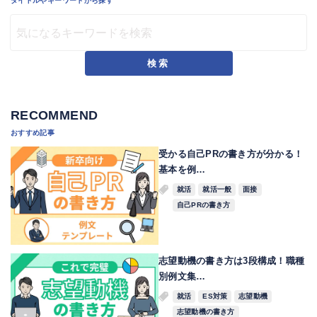
タイトルやキーワードから探す
検索
RECOMMEND
おすすめ記事
受かる自己PRの書き方が分かる！
基本を例…
就活
就活一般
面接
自己PRの書き方
志望動機の書き方は3段構成！職種
別例文集…
就活
ES対策
志望動機
志望動機の書き方