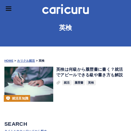
英検
HOME
>
カリクル就活
>
英検
英検は何級から履歴書に書く？就活
でアピールできる級や書き方も解説
就活
履歴書
英検
就活豆知識
SEARCH