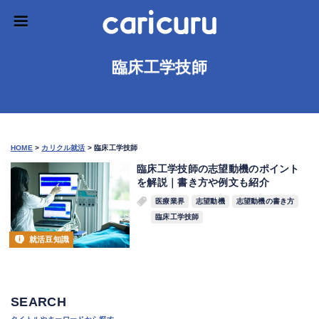
臨床工学技師
HOME
>
カリクル就活
>
臨床工学技師
臨床工学技師の志望動機のポイント
を解説｜書き方や例文も紹介
医療業界
志望動機
志望動機の書き方
臨床工学技師
就活豆知識
SEARCH