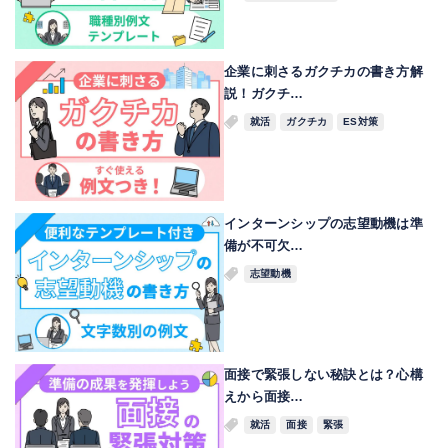
企業に刺さるガクチカの書き方解
説！ガクチ…
就活
ガクチカ
ES対策
インターンシップの志望動機は準
備が不可欠…
志望動機
面接で緊張しない秘訣とは？心構
えから面接…
就活
面接
緊張