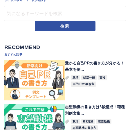
タイトルやキーワードから探す
検索
RECOMMEND
おすすめ記事
受かる自己PRの書き方が分かる！
基本を例…
就活
就活一般
面接
自己PRの書き方
志望動機の書き方は3段構成！職種
別例文集…
就活
ES対策
志望動機
志望動機の書き方