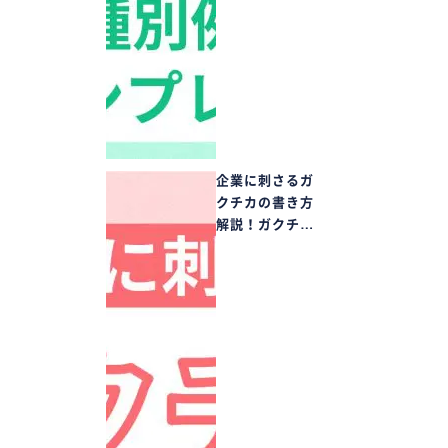
企業に刺さるガ
クチカの書き方
解説！ガクチ…