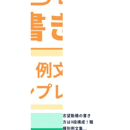
志望動機の書き
方は3段構成！職
種別例文集…