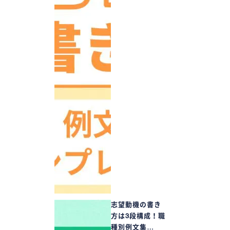
志望動機の書き
方は3段構成！職
種別例文集…