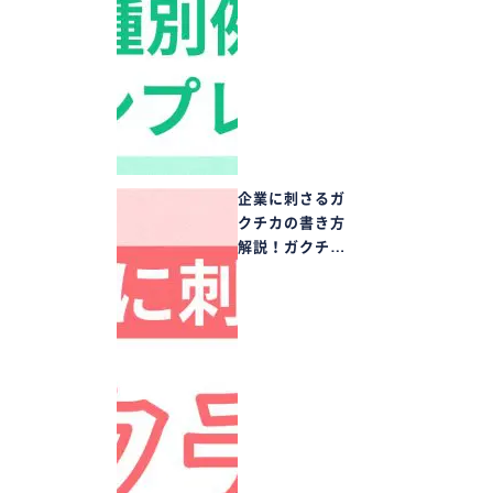
企業に刺さるガ
クチカの書き方
解説！ガクチ…