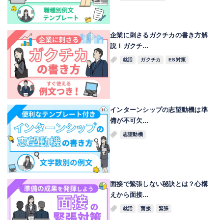
企業に刺さるガクチカの書き方解
説！ガクチ…
就活
ガクチカ
ES対策
インターンシップの志望動機は準
備が不可欠…
志望動機
面接で緊張しない秘訣とは？心構
えから面接…
就活
面接
緊張