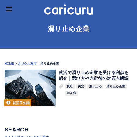
滑り止め企業
HOME
>
カリクル就活
>
滑り止め企業
就活で滑り止め企業を受ける利点を
紹介｜選び方や内定後の対応も解説
就活
内定
滑り止め
滑り止め企業
内々定
就活豆知識
SEARCH