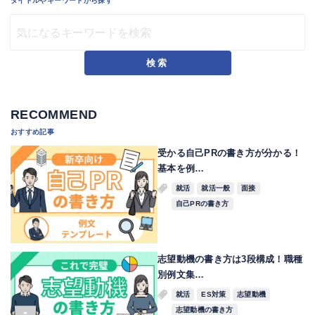
タイトルやキーワードから探す
検索
RECOMMEND
おすすめ記事
受かる自己PRの書き方が分かる！
基本を例…
就活
就活一般
面接
自己PRの書き方
志望動機の書き方は3段構成！職種
別例文集…
就活
ES対策
志望動機
志望動機の書き方