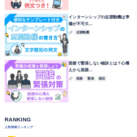
インターンシップの志望動機は準
備が不可欠…
志望動機
面接で緊張しない秘訣とは？心構
えから面接…
面接
緊張
就活
RANKING
人気特典ランキング