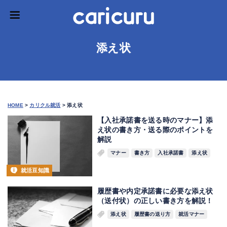
添え状
HOME
>
カリクル就活
>
添え状
【入社承諾書を送る時のマナー】添
え状の書き方・送る際のポイントを
解説
マナー
書き方
入社承諾書
添え状
就活豆知識
履歴書や内定承諾書に必要な添え状
（送付状）の正しい書き方を解説！
添え状
履歴書の送り方
就活マナー