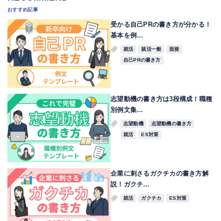
おすすめ記事
受かる自己PRの書き方が分かる！
基本を例…
就活
就活一般
面接
自己PRの書き方
志望動機の書き方は3段構成！職種
別例文集…
志望動機
志望動機の書き方
就活
ES対策
企業に刺さるガクチカの書き方解
説！ガクチ…
就活
ガクチカ
ES対策