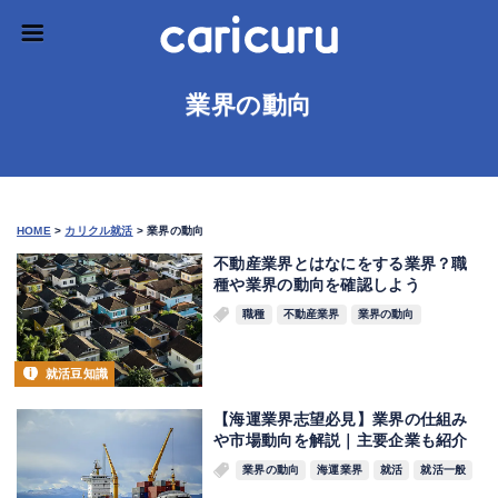
業界の動向
HOME
>
カリクル就活
>
業界の動向
不動産業界とはなにをする業界？職
種や業界の動向を確認しよう
職種
不動産業界
業界の動向
就活豆知識
【海運業界志望必見】業界の仕組み
や市場動向を解説｜主要企業も紹介
業界の動向
海運業界
就活
就活一般