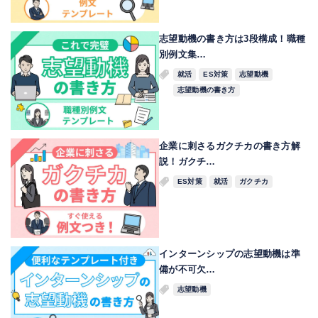
志望動機の書き方は3段構成！職種
別例文集…
就活
ES対策
志望動機
志望動機の書き方
企業に刺さるガクチカの書き方解
説！ガクチ…
ES対策
就活
ガクチカ
インターンシップの志望動機は準
備が不可欠…
志望動機