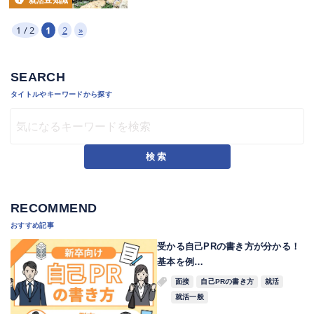
就活豆知識
1 / 2
1
2
»
SEARCH
タイトルやキーワードから探す
検索
RECOMMEND
おすすめ記事
受かる自己PRの書き方が分かる！
基本を例…
面接
自己PRの書き方
就活
就活一般