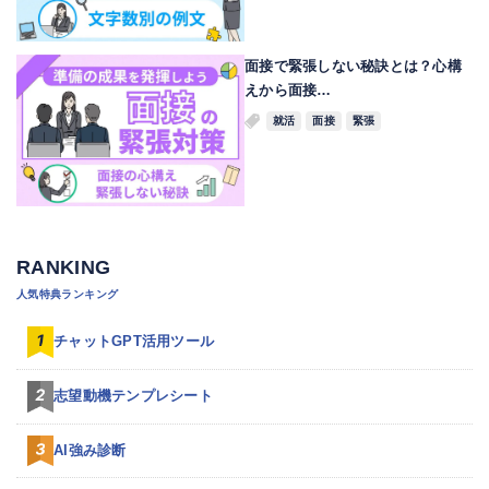
面接で緊張しない秘訣とは？心構
えから面接…
就活
面接
緊張
RANKING
人気特典ランキング
チャットGPT活用ツール
志望動機テンプレシート
AI強み診断