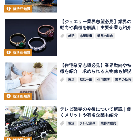
就活豆知識
【ジュエリー業界志望必見】業界の
動向や職種を解説｜主要企業も紹介
就活
志望動機
業界の動向
就活豆知識
【住宅業界志望必見】業界動向や特
徴を紹介｜求められる人物像も解説
就活
就活一般
住宅業界
業界の動向
就活豆知識
テレビ業界の今後について解説｜働
くメリットや有名企業も紹介
就活
テレビ業界
業界の動向