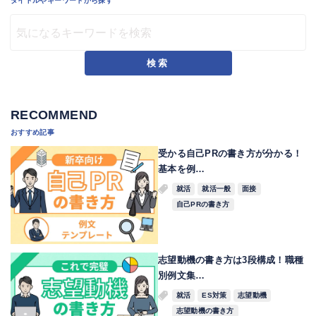
タイトルやキーワードから探す
検索
RECOMMEND
おすすめ記事
受かる自己PRの書き方が分かる！
基本を例…
就活
就活一般
面接
自己PRの書き方
志望動機の書き方は3段構成！職種
別例文集…
就活
ES対策
志望動機
志望動機の書き方