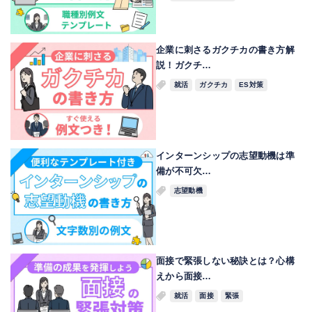
企業に刺さるガクチカの書き方解
説！ガクチ…
就活
ガクチカ
ES対策
インターンシップの志望動機は準
備が不可欠…
志望動機
面接で緊張しない秘訣とは？心構
えから面接…
就活
面接
緊張