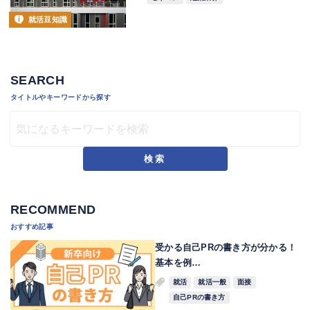
就活豆知識
SEARCH
タイトルやキーワードから探す
検索
RECOMMEND
おすすめ記事
受かる自己PRの書き方が分かる！
基本を例…
就活
就活一般
面接
自己PRの書き方