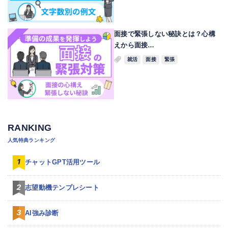
面接で緊張しない秘訣とは？心構
えから面接…
就活
面接
緊張
RANKING
人気特典ランキング
チャットGPT活用ツール
志望動機テンプレシート
AI強み診断