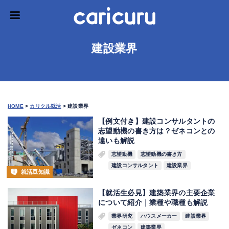
建設業界
HOME
>
カリクル就活
>
建設業界
【例文付き】建設コンサルタントの
志望動機の書き方は？ゼネコンとの
違いも解説
志望動機
志望動機の書き方
建設コンサルタント
建設業界
就活豆知識
【就活生必見】建築業界の主要企業
について紹介｜業種や職種も解説
業界研究
ハウスメーカー
建設業界
ゼネコン
建築業界