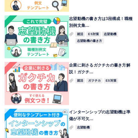
志望動機の書き方は3段構成！職種
別例文集…
就活
ES対策
志望動機
志望動機の書き方
企業に刺さるガクチカの書き方解
説！ガクチ…
就活
ガクチカ
ES対策
インターンシップの志望動機は準
備が不可欠…
志望動機